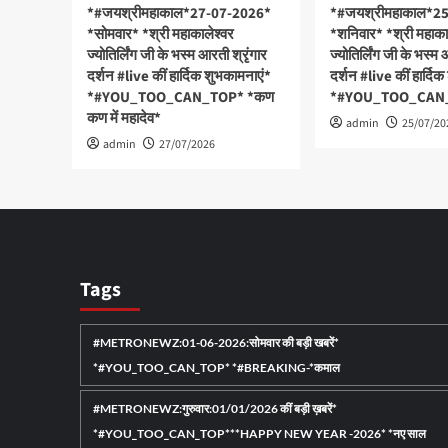
में
‘ब्लू
*#जयश्रीमहाकाल*27-07-2026*
*#जयश्रीमहाकाल*2
बड़ी
माइक
*सोमवार* *श्री महाकालेश्वर
*शनिवार* *श्री महाका
सैन्य
का
ज्योतिर्लिंग जी के भस्म आरती श्रृंगार
ज्योतिर्लिंग जी के भस्म 
कार्रवाई,
अद्भु
दर्शन #live कीं हार्दिक शुभकामनाएं*
दर्शन #live कीं हार्दि
हिजबुल्लाह
नजार
*#YOU_TOO_CAN_TOP* *कण
*#YOU_TOO_CAN
के
*1
कण में महादेव*
रणनीतिक
जून
admin
25/07/20
किले
से
admin
27/07/2026
ब्यूफोर्ट
बदल
कैसल
जायेंग
पर
कई
किया
बड़े
कब्जा*
नियम
*भारतीय
UPI
नौसेना
से
Tags
को
लेक
मिला
AT
नया
और
#METRONEWZ:01-06-2026:सोमवार की बड़ी खबरें*
कमांडर:
LP
एडमिरल
तक*
*#YOU_TOO_CAN_TOP* *#BREAKING-*कमाल
कृष्णा
*ईरा
स्वामीनाथन
का
#METRONEWZ:गुरुवार:01/01/2026 कीं बड़ी ख़बरें*
ने
दावा
*#YOU_TOO_CAN_TOP***HAPPY NEW YEAR -2026* *नए साल
संभाला
अमेर