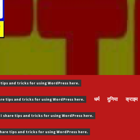
 tips and tricks for using WordPress here.
धर्म
दुनिया
क्राइम
are tips and tricks for using WordPress here.
 I share tips and tricks for using WordPress here.
share tips and tricks for using WordPress here.