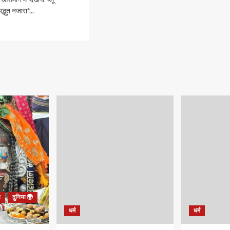
द्भुत नजारा*...
d
e
ut
tronewz:01-
6:सोमवार
*
YOU_TOO_CAN_TOP*
REAKING-
ाल,
ल,
साल,
B
श
दुनिया 🌍
मान
धर्म
धर्म
गा