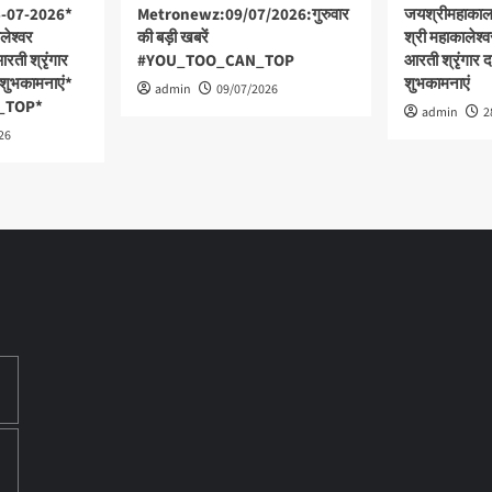
5-07-2026*
Metronewz:09/07/2026:गुरुवार
जयश्रीमहाका
्रोमून’
लेश्वर
की बड़ी खबरें
श्री महाकालेश्वर
आरती श्रृंगार
#YOU_TOO_CAN_TOP
आरती श्रृंगार द
त
क शुभकामनाएं*
शुभकामनाएं
ा*
admin
09/07/2026
_TOP*
admin
2
26
े
,
र
M
G
न
-
िकी