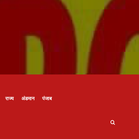
राज्य
अंडमान
पंजाब