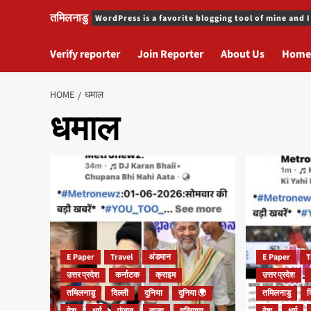
तमिलनाडु
WordPress is a favorite blogging tool of mine and I
Verify reporter
Join Reporter
About Us
Home
HOME
धमाल
धमाल
E Paper
Travel
अंडमान
E Paper
T
उत्तर प्रदेश
कर्नाटक
क्राइम
उत्तर प्रदेश
तमिलनाडु
दिल्ली
दुनिया
दुनिया 🌍
तमिलनाडु
द