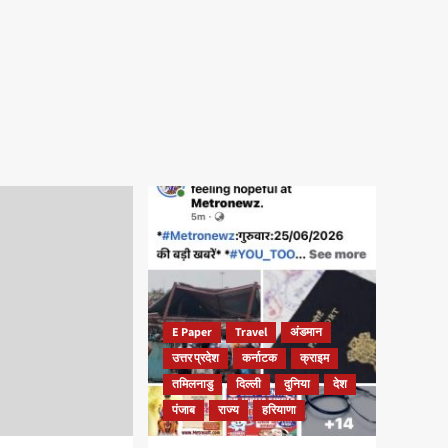
E Paper
Travel
अंडमान
उत्तर प्रदेश
कर्नाटक
क्राइम
तमिलनाडु
दिल्ली
दुनिया
देश
पंजाब
राज्य
हरियाणा