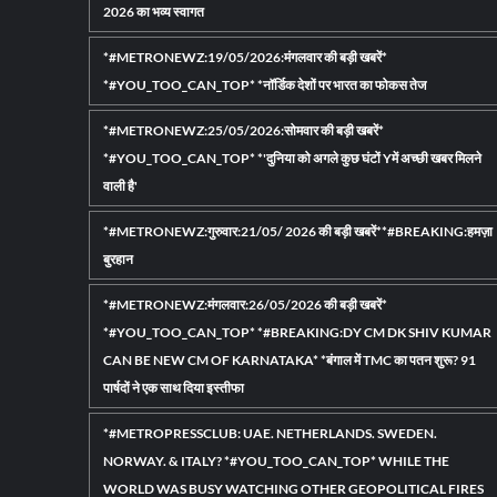
नौसेना
MQ
2026 का भव्य स्वागत
प्रमुख
1
का
ड्रो
*#METRONEWZ:19/05/2026:मंगलवार की बड़ी खबरें*
पदभार*
मार
*#YOU_TOO_CAN_TOP* *नॉर्डिक देशों पर भारत का फोकस तेज
*गाजियाबाद
गिराय
में
बोले-
*#METRONEWZ:25/05/2026:सोमवार की बड़ी खबरें*
छात्र
समझौ
*#YOU_TOO_CAN_TOP* *'दुनिया को अगले कुछ घंटों Yमें अच्छी खबर मिलने
की
की
हत्या
जल्द
वाली है'
के
नहीं*
आरोपी
*1*
*#METRONEWZ:गुरुवार:21/05/ 2026 की बड़ी खबरें**#BREAKING:हमज़ा
असद
मन
बुरहान
का
की
एनकाउंटर:
बात
*#METRONEWZ:मंगलवार:26/05/2026 की बड़ी खबरें*
पिता
के
भी
134व
*#YOU_TOO_CAN_TOP* *#BREAKING:DY CM DK SHIV KUMAR
गिरफ्तार
एपिस
CAN BE NEW CM OF KARNATAKA* *बंगाल में TMC का पतन शुरू? 91
में
पार्षदों ने एक साथ दिया इस्तीफा
प्रधा
नरेंद्
मोदी
*#METROPRESSCLUB: UAE. NETHERLANDS. SWEDEN.
ने
NORWAY. & ITALY? *#YOU_TOO_CAN_TOP* WHILE THE
खेल
WORLD WAS BUSY WATCHING OTHER GEOPOLITICAL FIRES
और