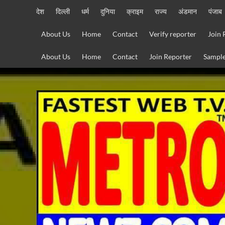
Skip
देश
दिल्ली
धर्म
दुनिया
क्राइम
राज्य
अंडमान
पंजाब
to
content
About Us
Home
Contact
Verify reporter
Join 
About Us
Home
Contact
Join Reporter
Sample