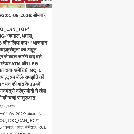
पंजाब
राज्य
हरियाणा
z:01-06-2026:सोमवार
*
OO_CAN_TOP*
G-*कमाल, धमाल,
CB जीत लिया कप* *आसमान
लू माइक्रोमून’ का अद्भुत
 से बदल जायेंगे कई बड़े
से लेकर ATM और LPG
का दावा-अमेरिकी MQ-1
ाया,ट्रम्प बोले-समझौते की
*1* मन की बात के 134वें
धानमंत्री नरेंद्र मोदी ने खेल
ं की चर्चा से शुरुआत
1/06/2026
:01-06-2026:सोमवार की
 *#YOU_TOO_CAN_TOP*
कमाल, धमाल, बेमिसाल, RCB
समान में दिखेगा ‘ब्लू