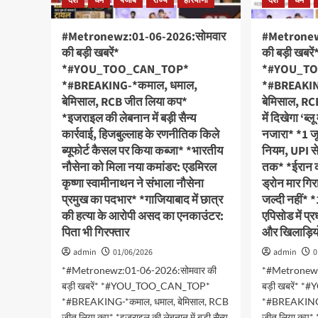
देश
धर्म
पंजाब
राज्य
हरियाणा
देश
धर्म
#Metronewz:01-06-2026:सोमवार
#Metronew
की बड़ी खबरें*
की बड़ी खबरें
*#YOU_TOO_CAN_TOP*
*#YOU_T
*#BREAKING-*कमाल, धमाल,
*#BREAKIN
बेमिसाल, RCB जीत लिया कप*
बेमिसाल, R
*इजराइल की लेबनान में बड़ी सैन्य
में दिखेगा ‘ब्
कार्रवाई, हिजबुल्लाह के रणनीतिक किले
नजारा* *1 जून
ब्यूफोर्ट कैसल पर किया कब्जा* *भारतीय
नियम, UPI 
नौसेना को मिला नया कमांडर: एडमिरल
तक* *ईरान 
कृष्णा स्वामीनाथन ने संभाला नौसेना
ड्रोन मार गिर
प्रमुख का पदभार* *गाजियाबाद में छात्र
जल्दी नहीं* 
की हत्या के आरोपी असद का एनकाउंटर:
एपिसोड में प्र
पिता भी गिरफ्तार
और खिलाड़ियो
admin
01/06/2026
admin
0
*#Metronewz:01-06-2026:सोमवार की
*#Metronewz
बड़ी खबरें* *#YOU_TOO_CAN_TOP*
बड़ी खबरें*
*#BREAKING-*कमाल, धमाल, बेमिसाल, RCB
*#BREAKING-*
जीत लिया कप* *इजराइल की लेबनान में बड़ी सैन्य
जीत लिया कप* *आ