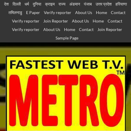
Skip
देश
दिल्ली
धर्म
दुनिया
क्राइम
राज्य
अंडमान
पंजाब
उत्तर प्रदेश
हरियाणा
to
तमिलनाडु
E Paper
Verify reporter
About Us
Home
Contact
content
Verify reporter
Join Reporter
About Us
Home
Contact
Verify reporter
About Us
Home
Contact
Join Reporter
Sample Page