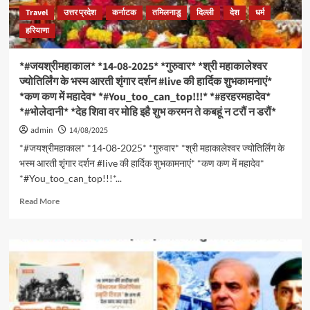
आरती
Travel
उत्तर प्रदेश
कर्नाटक
तमिलनाडु
दिल्ली
देश
धर्म
शृंगार
हरियाणा
दर्शन
#live
व
*#जयश्रीमहाकाल* *14-08-2025* *गुरुवार* *श्री महाकालेश्वर
स्वतंत्रता
ज्योतिर्लिंग के भस्म आरती शृंगार दर्शन #live की हार्दिक शुभकामनाएं*
दिवस
*कण कण में महादेव* *#You_too_can_top!!!* *#हरहरमहादेव*
की
*#भोलेदानी* *देह शिवा वर मोहि इहै शुभ करमन ते कबहूं न टरौं न डरौं*
हार्दिक
शुभकामनाएं*
admin
14/08/2025
*कण
*#जयश्रीमहाकाल* *14-08-2025* *गुरुवार* *श्री महाकालेश्वर ज्योतिर्लिंग के
कण
भस्म आरती शृंगार दर्शन #live की हार्दिक शुभकामनाएं* *कण कण में महादेव*
में
महादेव*
*#You_too_can_top!!!*...
*#You_too_can_top!!!*
Read
Read More
*#हरहरमहादेव*
more
*#भोलेदानी*
about
*देह
*#जयश्रीमहाकाल*
शिवा
*14-
वर
08-
मोहि
2025*
इहै
*गुरुवार*
शुभ
*श्री
करमन