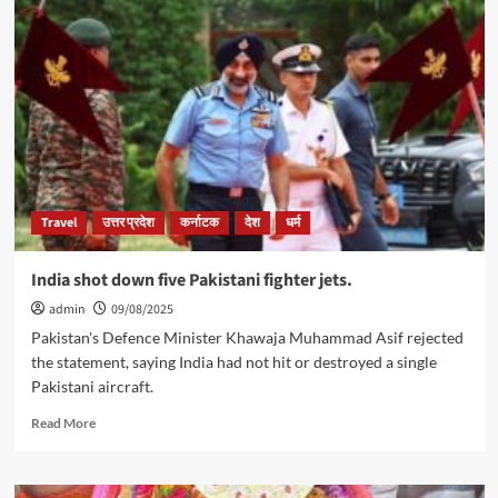
की
करमन
बड़ी
ते
खबरें:SIR
कबहूं
के
न
मुद्दे
टरौं
पर
न
सुप्रीम
डरौं*
कोर्ट
से
विपक्ष
Travel
उत्तर प्रदेश
कर्नाटक
देश
धर्म
को
लगा
झटका-79वां
India shot down five Pakistani fighter jets.
स्वतंत्रता
admin
09/08/2025
दिवस-
मोदी
Pakistan's Defence Minister Khawaja Muhammad Asif rejected
कल
the statement, saying India had not hit or destroyed a single
12वीं
Pakistani aircraft.
बार
तिरंगा
Read
Read More
फहराएंगे-
more
ट्रंप
about
पुतिन
India