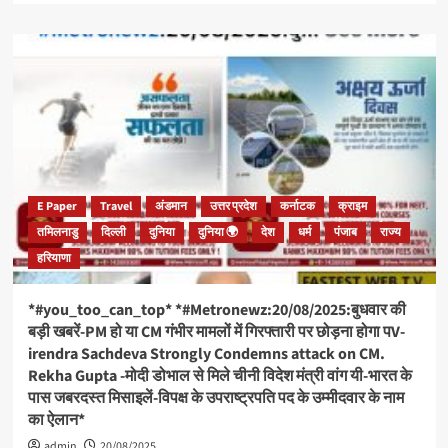
about
*#जयश्रीमहाकाल*
*20-
08-
2025*
*बुधवार*
*श्री
महाकालेश्वर
ज्योतिर्लिंग
के
भस्म
E Paper
Travel
अंडमान
उत्तर प्रदेश
कर्नाटक
क्राइम
आरती
तमिलनाडु
दिल्ली
दुनिया
दुनिया 🌍
देश
धर्म
पंजाब
राज्य
शृंगार
हरियाणा
दर्शन
#live
की
*#you_too_can_top* *#Metronewz:20/08/2025:बुधवार की
हार्दिक
बड़ी खबरें-PM हो या CM गंभीर मामलों में गिरफ्तारी पर छोड़ना होगा पV-
शुभकामनाएं*
irendra Sachdeva Strongly Condemns attack on CM.
*कण
Rekha Gupta -मोदी डोभाल से मिले चीनी विदेश मंत्री वांग यी-भारत के
कण
में
पास जबरदस्त मिसाइलें-विपक्ष के उपराष्ट्रपति पद के उम्मीदवार के नाम
महादेव*
का ऐलान*
*#You_too_can_top!!!*
admin
20/08/2025