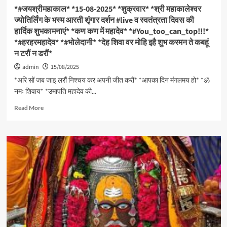
की
*#जयश्रीमहाकाल* *15-08-2025* *शुक्रवार* *श्री महाकालेश्वर
के
हार्दिक
उपराष्ट्रपति
ज्योतिर्लिंग के भस्म आरती शृंगार दर्शन #live व स्वतंत्रता दिवस की
शुभकामनाएं*
पद
हार्दिक शुभकामनाएं* *कण कण में महादेव* *#You_too_can_top!!!*
*कण
के
*#हरहरमहादेव* *#भोलेदानी* *देह शिवा वर मोहि इहै शुभ करमन ते कबहूं
कण
उम्मीदवार
में
न टरौं न डरौं*
के
महादेव*
नाम
admin
15/08/2025
*#You_too_can_top!!!*
का
*अरि सों जब जाइ लरौं निश्चय कर अपनी जीत करौं* *आपका दिन मंगलमय हो* *ॐ
ऐलान*
नमः शिवाय* *उमापति महादेव की...
Read
Read More
more
about
*#जयश्रीमहाकाल*
*15-
08-
2025*
*शुक्रवार*
*श्री
महाकालेश्वर
ज्योतिर्लिंग
के
भस्म