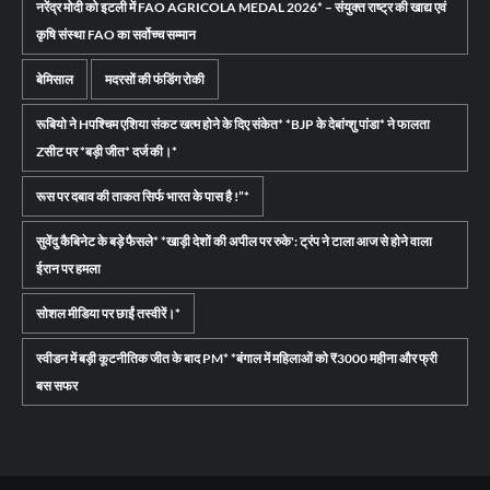
नरेंद्र मोदी को इटली में FAO AGRICOLA MEDAL 2026* – संयुक्त राष्ट्र की खाद्य एवं
कृषि संस्था FAO का सर्वोच्च सम्मान
बेमिसाल
मदरसों की फंडिंग रोकी
रूबियो ने Hपश्चिम एशिया संकट खत्म होने के दिए संकेत* *BJP के देबांग्शु पांडा* ने फालता
Zसीट पर *बड़ी जीत* दर्ज की।*
रूस पर दबाव की ताकत सिर्फ भारत के पास है !”*
सुवेंदु कैबिनेट के बड़े फैसले* *खाड़ी देशों की अपील पर रुके': ट्रंप ने टाला आज से होने वाला
ईरान पर हमला
सोशल मीडिया पर छाईं तस्वीरें।*
स्वीडन में बड़ी कूटनीतिक जीत के बाद PM* *बंगाल में महिलाओं को ₹3000 महीना और फ्री
बस सफर