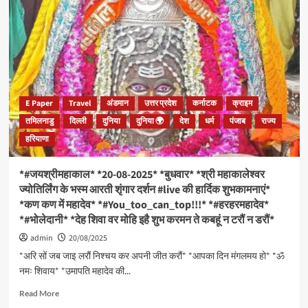
E Paper
Travel
अंडमान
उत्तर प्रदेश
कर्नाटक
क्राइम
तमिलनाडु
दिल्ली
दुनिया
दुनिया 🌍
देश
धर्म
पंजाब
राज्य
हरियाणा
*#जयश्रीमहाकाल* *20-08-2025* *बुधवार* *श्री महाकालेश्वर
ज्योतिर्लिंग के भस्म आरती शृंगार दर्शन #live की हार्दिक शुभकामनाएं*
*कण कण में महादेव* *#You_too_can_top!!!* *#हरहरमहादेव*
*#भोलेदानी* *देह शिवा वर मोहि इहै शुभ करमन ते कबहूं न टरौं न डरौं*
admin
20/08/2025
*अरि सों जब जाइ लरौं निश्चय कर अपनी जीत करौं* *आपका दिन मंगलमय हो* *ॐ
नमः शिवाय* *उमापति महादेव की...
Read
Read More
more