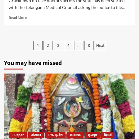
Crackdown on fake doctors across the state has been started,
with the Telangana Medical Council asking the police to file...
Read
Read More
more
about
Crackdown
on
Posts
2
3
4
8
Next
1
…
fake
pagination
doctors
across
You may have missed
the
state
has
been
started
E Paper
अंडमान
उत्तर प्रदेश
कर्नाटक
क्राइम
दिल्ली