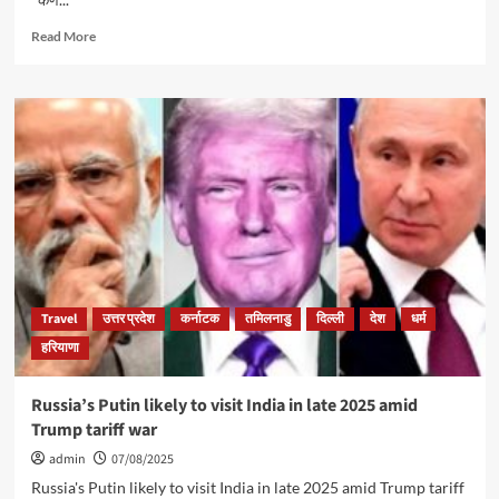
Read
Read More
more
about
*#जयश्रीमहाकाल*
*09-
08-
2025*
*शनिवार*
*श्री
महाकालेश्वर
ज्योतिर्लिंग
के
भस्म
आरती
Travel
उत्तर प्रदेश
कर्नाटक
तमिलनाडु
दिल्ली
देश
धर्म
शृंगार
हरियाणा
दर्शन
#live,रक्षा
बंधन
Russia’s Putin likely to visit India in late 2025 amid
व
Trump tariff war
शुभ
सावन
admin
07/08/2025
की
Russia's Putin likely to visit India in late 2025 amid Trump tariff
हार्दिक