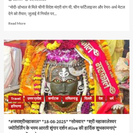
*#हरहरमहादेव*
*#भोलेदानी*
*मोदी-डोभाल से मिले चीनी विदेश मंत्री वांग यी, चीन फर्टिलाइजर और रेयर-अर्थ मेटल
*देह
देने को तैयार; जुलाई में निर्यात पर...
शिवा
Read
Read More
वर
more
मोहि
about
इहै
*#you_too_can_top*
शुभ
*#Metronewz:20/08/2025:बुधवार
करमन
की
ते
बड़ी
कबहूं
खबरें-
न
PM
टरौं
हो
न
या
डरौं*
CM
गंभीर
मामलों
Travel
उत्तर प्रदेश
कर्नाटक
तमिलनाडु
दिल्ली
देश
धर्म
में
हरियाणा
गिरफ्तारी
पर
छोड़ना
*#जयश्रीमहाकाल* *18-08-2025* *सोमवार* *श्री महाकालेश्वर
होगा
ज्योतिर्लिंग के भस्म आरती शृंगार दर्शन #live की हार्दिक शुभकामनाएं*
पV-