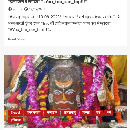
*कण कण में महादेव* *#You_too_can_top!!!*
irendra
Sachdeva
admin
18/08/2025
Strongly
*#जयश्रीमहाकाल* *18-08-2025* *सोमवार* *श्री महाकालेश्वर ज्योतिर्लिंग के
Condemns
भस्म आरती शृंगार दर्शन #live की हार्दिक शुभकामनाएं* *कण कण में महादेव*
attack
*#You_too_can_top!!!*...
on
CM.
Read
Read More
Rekha
more
Gupta
about
-मोदी
*#जयश्रीमहाकाल*
डोभाल
*18-
से
08-
मिले
2025*
चीनी
*सोमवार*
विदेश
*श्री
मंत्री
महाकालेश्वर
वांग
ज्योतिर्लिंग
यी-
के
भारत
भस्म
के
आरती
Travel
पास
उत्तर प्रदेश
कर्नाटक
तमिलनाडु
दिल्ली
देश
धर्म
शृंगार
जबरदस्त
हरियाणा
दर्शन
मिसाइलें-
#live
विपक्ष