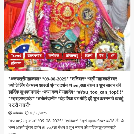
मुलाकात
shot
से
down
पहले
five
जर्मनी
Pakistani
पहुंचे
fighter
जेलेंस्की-
jets.
राष्ट्र
को
संबोधित
करेंगी
Travel
उत्तर प्रदेश
कर्नाटक
तमिलनाडु
दिल्ली
देश
धर्म
राष्ट्रपति
मुर्मु
हरियाणा
*#जयश्रीमहाकाल* *09-08-2025* *शनिवार* *श्री महाकालेश्वर
ज्योतिर्लिंग के भस्म आरती शृंगार दर्शन #live,रक्षा बंधन व शुभ सावन की
हार्दिक शुभकामनाएं* *कण कण में महादेव* *#You_too_can_top!!!*
*#हरहरमहादेव* *#भोलेदानी* *देह शिवा वर मोहि इहै शुभ करमन ते कबहूं
न टरौं न डरौं*
admin
09/08/2025
*#जयश्रीमहाकाल* *09-08-2025* *शनिवार* *श्री महाकालेश्वर ज्योतिर्लिंग के
भस्म आरती शृंगार दर्शन #live,रक्षा बंधन व शुभ सावन की हार्दिक शुभकामनाएं*
*कण...