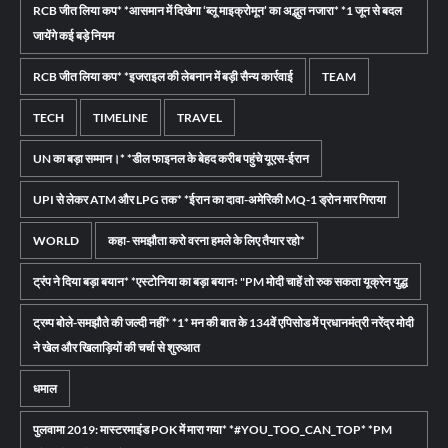
RCB जीत लिया कप* *आसमान में दिखेगा ‘ब्लू माइक्रोमून’ का अद्भुत नजारा* *1 जून से बदल
जायेंगे कई बड़े नियम
RCB जीत लिया कप* *इजराइल की लेबनान में बड़ी सैन्य कार्रवाई
TEAM
TECH
TIMELINE
TRAVEL
UN का बड़ा सम्मान।* *डील फाइनल के बेहद करीब पहुंचे यूएस-ईरान
UPI से लेकर ATM और LPG तक* *ईरान का दावा-अमेरिकी MQ-1 ड्रोन मार गिराया
WORLD
कहा- समझौता करो वरना हमले के लिए तैयार रहो*
ट्रंप ने दिया बड़ा बयान* *एस्टोनिया का बड़ा बयानः "PM मोदी चाहें तो रुक सकता यूक्रेन युद्ध
ट्रम्प बोले-समझौते की जल्दी नहीं* *1* मन की बात के 134वें एपिसोड में प्रधानमंत्री नरेंद्र मोदी
ने खेल और खिलाड़ियों की चर्चा से शुरुआत
धमाल
पुलवामा 2019: मास्टरमाइंड POK में मारा गया* *#YOU_TOO_CAN_TOP* *PM