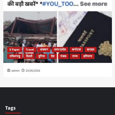
E Paper
Travel
अंडमान
उत्तर प्रदेश
कर्नाटक
क्राइम
तमिलनाडु
दिल्ली
दुनिया
देश
पंजाब
राज्य
हरियाणा
admin
25/06/2026
Tags