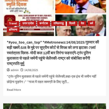
महाकालेश्वर
ते
ज्योतिर्लिंग
कबहूं
के
न
भस्म
टरौं
आरती
न
Travel
उत्तर प्रदेश
कर्नाटक
तमिलनाडु
दिल्ली
देश
धर्म
शृंगार
डरौं*
हरियाणा
दर्शन
#live
की
*#you_too_can_top* *#Metronewz:14/08/2025:गुरुवार की
हार्दिक
बड़ी खबरें:SIR के मुद्दे पर सुप्रीम कोर्ट से विपक्ष को लगा झटका-79वां
शुभकामनाएं*
स्वतंत्रता दिवस- मोदी कल 12वीं बार तिरंगा फहराएंगे-ट्रंप पुतिन
*कण
मुलाकात से पहले जर्मनी पहुंचे जेलेंस्की-राष्ट्र को संबोधित करेंगी
कण
में
राष्ट्रपति मुर्मु
महादेव*
admin
14/08/2025
*#You_too_can_top!!!*
*ट्रंप-पुतिन मुलाकात से पहले जर्मनी पहुंचे जेलेंस्की,कहा-एक इंच भी जमीन नहीं
*#हरहरमहादेव*
*#भोलेदानी*
छोड़ेगा युक्रेन।* *गाजा में राहत सामग्री के लिए जुटी...
*देह
Read
Read More
शिवा
more
वर
about
मोहि
*#you_too_can_top*
इहै
*#Metronewz:14/08/2025:गुरुवार
शुभ