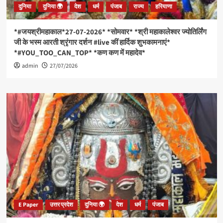
दुनिया
दुनिया 🌍
देश
धर्म
पंजाब
राज्य
हरियाणा
*#जयश्रीमहाकाल*27-07-2026* *सोमवार* *श्री महाकालेश्वर ज्योतिर्लिंग
जी के भस्म आरती श्रृंगार दर्शन #live कीं हार्दिक शुभकामनाएं*
*#YOU_TOO_CAN_TOP* *कण कण में महादेव*
admin
27/07/2026
E Paper
उत्तर प्रदेश
दुनिया 🌍
देश
धर्म
पंजाब