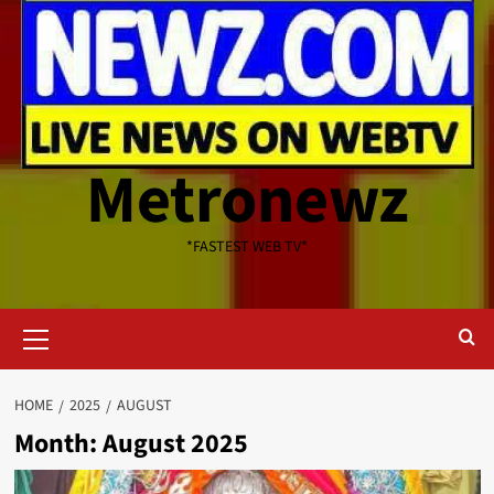
Metronewz
*FASTEST WEB TV*
Primary
Menu
HOME
2025
AUGUST
Month:
August 2025