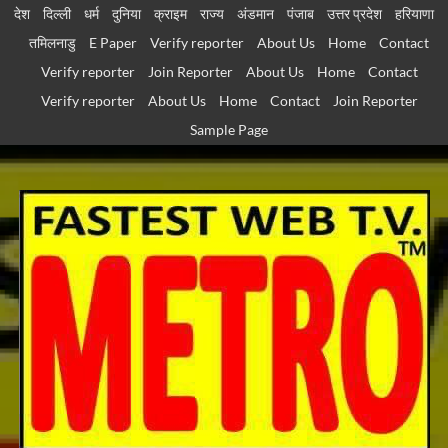
Skip
देश
दिल्ली
धर्म
दुनिया
क्राइम
राज्य
अंडमान
पंजाब
उत्तर प्रदेश
हरियाणा
to
तमिलनाडु
E Paper
Verify reporter
About Us
Home
Contact
content
Verify reporter
Join Reporter
About Us
Home
Contact
Verify reporter
About Us
Home
Contact
Join Reporter
Sample Page