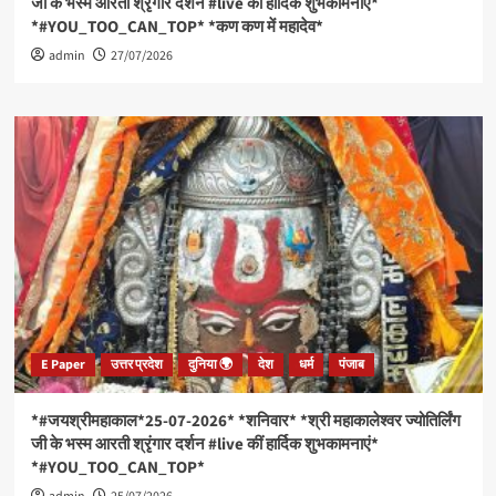
जी के भस्म आरती श्रृंगार दर्शन #live कीं हार्दिक शुभकामनाएं*
को
*#YOU_TOO_CAN_TOP* *कण कण में महादेव*
नहीं
admin
दी
27/07/2026
लैंडिंग
की
इजाजत।
*
*प्रशांत
महासागर
में
फटा
‘न्यूक्लियर
डोम’!
अंदर
दफन
120000
टन
E Paper
उत्तर प्रदेश
दुनिया 🌍
देश
धर्म
पंजाब
रेडियोएक्टिव
कचरा।
*
*#जयश्रीमहाकाल*25-07-2026* *शनिवार* *श्री महाकालेश्वर ज्योतिर्लिंग
*दुनिया
जी के भस्म आरती श्रृंगार दर्शन #live कीं हार्दिक शुभकामनाएं*
के
*#YOU_TOO_CAN_TOP*
किसी