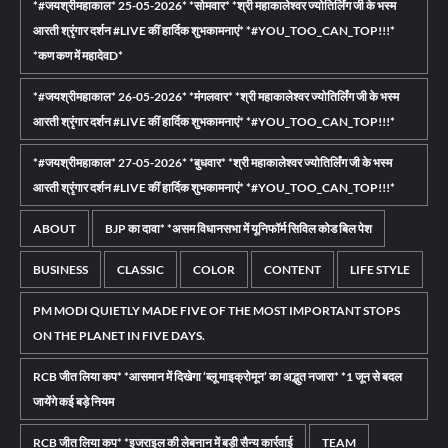
*#जयश्रीमहाकाल* 25-05-2026* *सोमवार* *श्री महाकालेश्वर ज्योतिर्लिंग जी के भस्म
आरती श्रृंगार दर्शन #LIVE कीं हार्दिक शुभकामनाएं* *#YOU_TOO_CAN_TOP!!!*
*कण कण में महादेवD*
*#जयश्रीमहाकाल* 26-05-2026* *मंगलवार* *श्री महाकालेश्वर ज्योतिर्लिंग जी के भस्म
आरती श्रृंगार दर्शन #LIVE कीं हार्दिक शुभकामनाएं* *#YOU_TOO_CAN_TOP!!!*
*#जयश्रीमहाकाल* 27-05-2026* *बुधवार* *श्री महाकालेश्वर ज्योतिर्लिंग जी के भस्म
आरती श्रृंगार दर्शन #LIVE कीं हार्दिक शुभकामनाएं* *#YOU_TOO_CAN_TOP!!!*
ABOUT
BJP का दावा* *असम विधानसभा में यूनिफॉर्म सिविल कोड बिल पेश
BUSINESS
CLASSIC
COLOR
CONTENT
LIFE STYLE
PM MODI QUIETLY MADE FIVE OF THE MOST IMPORTANT STOPS
ON THE PLANET IN FIVE DAYS.
RCB जीत लिया कप* *आसमान में दिखेगा ‘ब्लू माइक्रोमून’ का अद्भुत नजारा* *1 जून से बदल
जायेंगे कई बड़े नियम
RCB जीत लिया कप* *इजराइल की लेबनान में बड़ी सैन्य कार्रवाई
TEAM