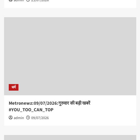
admin
25/07/2026
कोने
में
सेफ
नहीं
रह
पाओगे’,
US-
इजरायल
को
ईरान
की
धमकी।
*
धर्म
Metronewz:09/07/2026:गुरुवार की बड़ी खबरें
#YOU_TOO_CAN_TOP
admin
09/07/2026