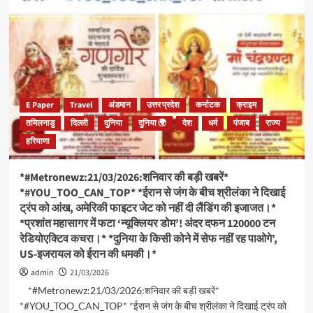
E Paper
Travel
अंडमान
उत्तर प्रदेश
कर्नाटक
क्राइम
तमिलनाडु
दिल्ली
दुनिया
दुनिया 🌍
देश
धर्म
पंजाब
राज्य
हरियाणा
*#Metronewz:21/03/2026:शनिवार की बड़ी खबरें*
*#YOU_TOO_CAN_TOP* *ईरान से जंग के बीच श्रीलंका ने दिखाई
ट्रंप को आंख, अमेरिकी फाइटर जेट को नहीं दी लैंडिंग की इजाजत।*
*प्रशांत महासागर में फटा ‘न्यूक्लियर डोम’! अंदर दफन 120000 टन
रेडियोएक्टिव कचरा।* *दुनिया के किसी कोने में सेफ नहीं रह पाओगे’,
US-इजरायल को ईरान की धमकी।*
admin
21/03/2026
*#Metronewz:21/03/2026:शनिवार की बड़ी खबरें*
*#YOU_TOO_CAN_TOP* *ईरान से जंग के बीच श्रीलंका ने दिखाई ट्रंप को