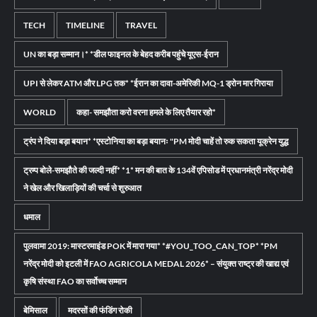
TECH
TIMELINE
TRAVEL
UN का बड़ा सम्मान।* *डील फाइनल के बेहद करीब पहुंचे यूएस-ईरान
UPI से लेकर ATM और LPG तक* *ईरान का दावा-अमेरिकी MQ-1 ड्रोन मार गिराया
WORLD
कहा- समझौता करो वरना हमले के लिए तैयार रहो*
ट्रंप ने दिया बड़ा बयान* *एस्टोनिया का बड़ा बयानः "PM मोदी चाहें तो रुक सकता यूक्रेन युद्ध
ट्रम्प बोले-समझौते की जल्दी नहीं* *1* मन की बात के 134वें एपिसोड में प्रधानमंत्री नरेंद्र मोदी
ने खेल और खिलाड़ियों की चर्चा से शुरुआत
धमाल
पुलवामा 2019: मास्टरमाइंड POK में मारा गया* *#YOU_TOO_CAN_TOP* *PM
नरेंद्र मोदी को इटली में FAO AGRICOLA MEDAL 2026* – संयुक्त राष्ट्र की खाद्य एवं
कृषि संस्था FAO का सर्वोच्च सम्मान
बेमिसाल
मदरसों की फंडिंग रोकी