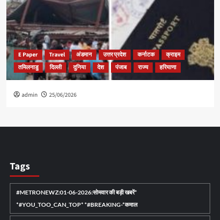
E Paper
Travel
अंडमान
उत्तर प्रदेश
कर्नाटक
क्राइम
तमिलनाडु
दिल्ली
दुनिया
देश
पंजाब
राज्य
हरियाणा
admin
25/06/2026
Tags
#METRONEWZ:01-06-2026:सोमवार की बड़ी खबरें*
*#YOU_TOO_CAN_TOP* *#BREAKING-*कमाल