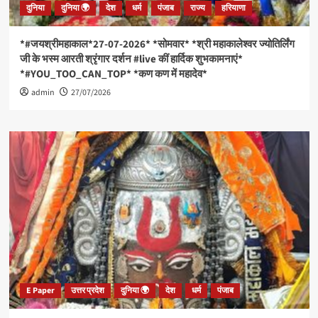
दुनिया
दुनिया 🌍
देश
धर्म
पंजाब
राज्य
हरियाणा
विजेता
नहीं
होता,’एकतरफा
*#जयश्रीमहाकाल*27-07-2026* *सोमवार* *श्री महाकालेश्वर ज्योतिर्लिंग
टैरिफ
जी के भस्म आरती श्रृंगार दर्शन #live कीं हार्दिक शुभकामनाएं*
तुरंत
*#YOU_TOO_CAN_TOP* *कण कण में महादेव*
खत्म
admin
करो’।
27/07/2026
*
*आर
एस
एस
[RSS]
प्रमुख
मोहन
भागवत
का
बड़ा
बयान,
कहा-
अब
कटने
E Paper
उत्तर प्रदेश
दुनिया 🌍
देश
धर्म
पंजाब
और
बंटने