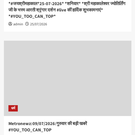
के
*#जयश्रीमहाकाल*25-07-2026* *शनिवार* *श्री महाकालेश्वर ज्योतिर्लिंग
दिन
जी के भस्म आरती श्रृंगार दर्शन #live कीं हार्दिक शुभकामनाएं*
गए,
*#YOU_TOO_CAN_TOP*
admin
25/07/2026
धर्म
Metronewz:09/07/2026:गुरुवार की बड़ी खबरें
#YOU_TOO_CAN_TOP