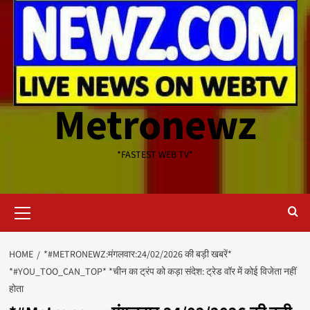
Metronewz
*FASTEST WEB TV*
Primary
Menu
HOME
*#METRONEWZ:मंगलवार:24/02/2026 की बड़ी खबरें*
*#YOU_TOO_CAN_TOP* *चीन का ट्रंप को कड़ा संदेश: ट्रेड वॉर में कोई विजेता नहीं
होता