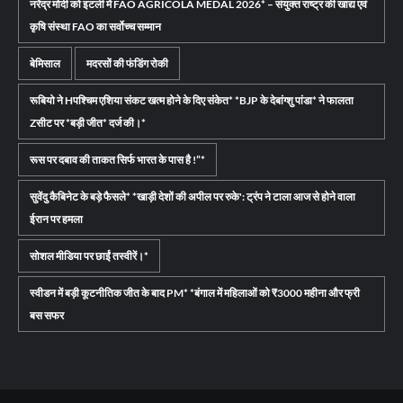
नरेंद्र मोदी को इटली में FAO AGRICOLA MEDAL 2026* – संयुक्त राष्ट्र की खाद्य एवं
कृषि संस्था FAO का सर्वोच्च सम्मान
बेमिसाल
मदरसों की फंडिंग रोकी
रूबियो ने Hपश्चिम एशिया संकट खत्म होने के दिए संकेत* *BJP के देबांग्शु पांडा* ने फालता
Zसीट पर *बड़ी जीत* दर्ज की।*
रूस पर दबाव की ताकत सिर्फ भारत के पास है !”*
सुवेंदु कैबिनेट के बड़े फैसले* *खाड़ी देशों की अपील पर रुके': ट्रंप ने टाला आज से होने वाला
ईरान पर हमला
सोशल मीडिया पर छाईं तस्वीरें।*
स्वीडन में बड़ी कूटनीतिक जीत के बाद PM* *बंगाल में महिलाओं को ₹3000 महीना और फ्री
बस सफर