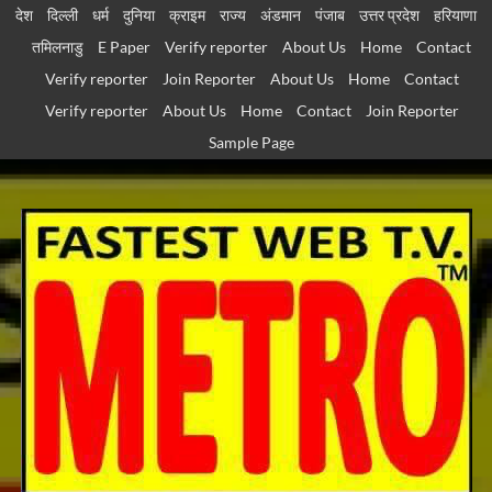
Skip
देश
दिल्ली
धर्म
दुनिया
क्राइम
राज्य
अंडमान
पंजाब
उत्तर प्रदेश
हरियाणा
to
तमिलनाडु
E Paper
Verify reporter
About Us
Home
Contact
content
Verify reporter
Join Reporter
About Us
Home
Contact
Verify reporter
About Us
Home
Contact
Join Reporter
Sample Page