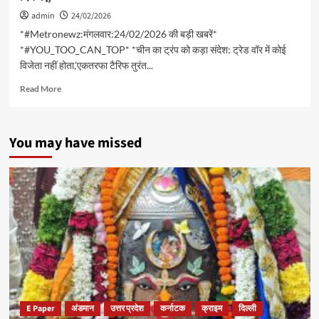
admin
24/02/2026
*#Metronewz:मंगलवार:24/02/2026 की बड़ी खबरें*
*#YOU_TOO_CAN_TOP* *चीन का ट्रंप को कड़ा संदेश: ट्रेड वॉर में कोई
विजेता नहीं होता,’एकतरफा टैरिफ तुरंत...
Read
Read More
more
about
*#Metronewz:मंगलवार:24/02/2026
You may have missed
की
बड़ी
खबरें*
*#YOU_TOO_CAN_TOP*
*चीन
का
ट्रंप
को
कड़ा
संदेश:
ट्रेड
वॉर
में
E Paper
अंडमान
उत्तर प्रदेश
कर्नाटक
क्राइम
दिल्ली
कोई