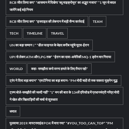
RCB जीत लिया कप* *आसमान में दिखेगा ‘ब्लू माइक्रोमून’ का अद्भुत नजारा* *1 जून से बदल
जायेंगे कई बड़े नियम
RCB जीत लिया कप* *इजराइल की लेबनान में बड़ी सैन्य कार्रवाई
TEAM
TECH
TIMELINE
TRAVEL
UN का बड़ा सम्मान।* *डील फाइनल के बेहद करीब पहुंचे यूएस-ईरान
UPI से लेकर ATM और LPG तक* *ईरान का दावा-अमेरिकी MQ-1 ड्रोन मार गिराया
WORLD
कहा- समझौता करो वरना हमले के लिए तैयार रहो*
ट्रंप ने दिया बड़ा बयान* *एस्टोनिया का बड़ा बयानः "PM मोदी चाहें तो रुक सकता यूक्रेन युद्ध
ट्रम्प बोले-समझौते की जल्दी नहीं* *1* मन की बात के 134वें एपिसोड में प्रधानमंत्री नरेंद्र मोदी
ने खेल और खिलाड़ियों की चर्चा से शुरुआत
धमाल
पुलवामा 2019: मास्टरमाइंड POK में मारा गया* *#YOU_TOO_CAN_TOP* *PM