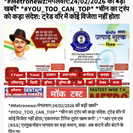
*#Metronewz:मंगलवार:24/02/2026 की बड़ी
खबरें* *#YOU_TOO_CAN_TOP* *चीन का ट्रंप
को कड़ा संदेश: ट्रेड वॉर में कोई विजेता नहीं होता
E Paper
Travel
अंडमान
उत्तर प्रदेश
कर्नाटक
क्राइम
तमिलनाडु
दिल्ली
दुनिया
दुनिया 🌍
देश
धर्म
पंजाब
राज्य
हरियाणा
*#Metronewz:मंगलवार:24/02/2026 की बड़ी खबरें*
*#YOU_TOO_CAN_TOP* *चीन का ट्रंप को कड़ा संदेश: ट्रेड वॉर में
कोई विजेता नहीं होता,’एकतरफा टैरिफ तुरंत खत्म करो’।* *आर एस एस
[RSS] प्रमुख मोहन भागवत का बड़ा बयान, कहा- अब कटने और बंटने के
दिन गए,