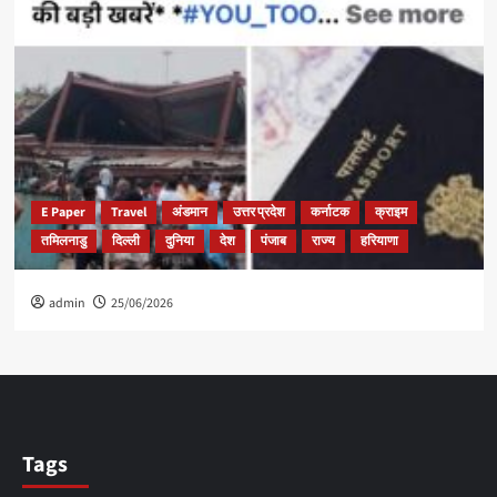
E Paper
Travel
अंडमान
उत्तर प्रदेश
कर्नाटक
क्राइम
तमिलनाडु
दिल्ली
दुनिया
देश
पंजाब
राज्य
हरियाणा
admin
25/06/2026
Tags