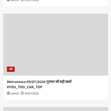
admin
25/07/2026
और
10
गिरफ्तार,
UP
में
LPG
की
कालाबाजारी
पर
Yogi
सरकार
की
सर्जिकल
स्ट्राइक
धर्म
Metronewz:09/07/2026:गुरुवार की बड़ी खबरें
#YOU_TOO_CAN_TOP
admin
09/07/2026