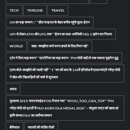
TECH
TIMELINE
TRAVEL
UN का बड़ा सम्मान।* *डील फाइनल के बेहद करीब पहुंचे यूएस-ईरान
UPI से लेकर ATM और LPG तक* *ईरान का दावा-अमेरिकी MQ-1 ड्रोन मार गिराया
WORLD
कहा- समझौता करो वरना हमले के लिए तैयार रहो*
ट्रंप ने दिया बड़ा बयान* *एस्टोनिया का बड़ा बयानः "PM मोदी चाहें तो रुक सकता यूक्रेन युद्ध
ट्रम्प बोले-समझौते की जल्दी नहीं* *1* मन की बात के 134वें एपिसोड में प्रधानमंत्री नरेंद्र मोदी
ने खेल और खिलाड़ियों की चर्चा से शुरुआत
धमाल
पुलवामा 2019: मास्टरमाइंड POK में मारा गया* *#YOU_TOO_CAN_TOP* *PM
नरेंद्र मोदी को इटली में FAO AGRICOLA MEDAL 2026* – संयुक्त राष्ट्र की खाद्य एवं
कृषि संस्था FAO का सर्वोच्च सम्मान
बेमिसाल
मदरसों की फंडिंग रोकी