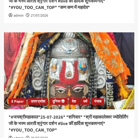
जी के भस्म आरती श्रृंगार दर्शन #live कीं हार्दिक शुभकामनाएं*
की
*#YOU_TOO_CAN_TOP* *कण कण में महादेव*
काबुल
admin
में
27/07/2026
अस्पताल
पर
पाकिस्तान
के
हमले
की
कड़ी
निंदा,
बताया-
कायरतापूर्ण
और
अमानवीय
कृत्य।
*
E Paper
उत्तर प्रदेश
दुनिया 🌍
देश
धर्म
पंजाब
*4,816
जगहों
पर
*#जयश्रीमहाकाल*25-07-2026* *शनिवार* *श्री महाकालेश्वर ज्योतिर्लिंग
छापेमारी,
जी के भस्म आरती श्रृंगार दर्शन #live कीं हार्दिक शुभकामनाएं*
70
*#YOU_TOO_CAN_TOP*
FIR