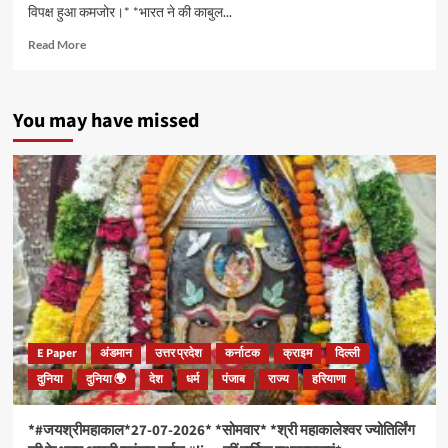
विपक्ष हुआ कमजोर।* *भारत ने की काबुल...
Read
Read More
more
about
*#Metronewz:बुधवार:18/03/2026
You may have missed
की
बड़ी
खबरें*
*#YOU_TOO_CAN_TOP*
*राज्यसभा
में
NDA
का
दबदबा…
बहुमत
के
बाद
विपक्ष
E Paper
अंडमान
उत्तर प्रदेश
कर्नाटक
क्राइम
दिल्ली
हुआ
दुनिया
दुनिया 🌍
देश
धर्म
पंजाब
राज्य
हरियाणा
कमजोर।
*
*भारत
*#जयश्रीमहाकाल*27-07-2026* *सोमवार* *श्री महाकालेश्वर ज्योतिर्लिंग
ने