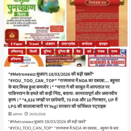
E Paper
Travel
अंडमान
उत्तर प्रदेश
कर्नाटक
क्राइम
तमिलनाडु
दिल्ली
दुनिया
दुनिया 🌍
देश
धर्म
पंजाब
राज्य
हरियाणा
*#Metronewz:बुधवार:18/03/2026 की बड़ी खबरें*
*#YOU_TOO_CAN_TOP* *राज्यसभा में NDA का दबदबा… बहुमत
के बाद विपक्ष हुआ कमजोर।* *भारत ने की काबुल में अस्पताल पर
पाकिस्तान के हमले की कड़ी निंदा, बताया- कायरतापूर्ण और अमानवीय
कृत्य।* *4,816 जगहों पर छापेमारी, 70 FIR और 10 गिरफ्तार, UP में
LPG की कालाबाजारी पर Yogi सरकार की सर्जिकल स्ट्राइक
admin
18/03/2026
*#Metronewz:बुधवार:18/03/2026 की बड़ी खबरें*
*#YOU_TOO_CAN_TOP* *राज्यसभा में NDA का दबदबा… बहुमत के बाद