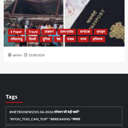
E Paper
Travel
अंडमान
उत्तर प्रदेश
कर्नाटक
क्राइम
तमिलनाडु
दिल्ली
दुनिया
देश
पंजाब
राज्य
हरियाणा
admin
25/06/2026
Tags
#METRONEWZ:01-06-2026:सोमवार की बड़ी खबरें*
*#YOU_TOO_CAN_TOP* *#BREAKING-*कमाल