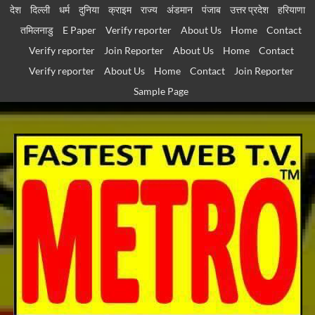
Skip
देश
दिल्ली
धर्म
दुनिया
क्राइम
राज्य
अंडमान
पंजाब
उत्तर प्रदेश
हरियाणा
to
तमिलनाडु
E Paper
Verify reporter
About Us
Home
Contact
content
Verify reporter
Join Reporter
About Us
Home
Contact
Verify reporter
About Us
Home
Contact
Join Reporter
Sample Page