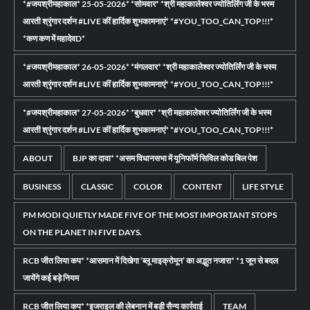
*#जयश्रीमहाकाल* 25-05-2026* *सोमवार* *श्री महाकालेश्वर ज्योतिर्लिंग जी के भस्म
आरती श्रृंगार दर्शन #LIVE कीं हार्दिक शुभकामनाएं* *#YOU_TOO_CAN_TOP!!!*
*कण कण में महादेवD*
*#जयश्रीमहाकाल* 26-05-2026* *मंगलवार* *श्री महाकालेश्वर ज्योतिर्लिंग जी के भस्म
आरती श्रृंगार दर्शन #LIVE कीं हार्दिक शुभकामनाएं* *#YOU_TOO_CAN_TOP!!!*
*#जयश्रीमहाकाल* 27-05-2026* *बुधवार* *श्री महाकालेश्वर ज्योतिर्लिंग जी के भस्म
आरती श्रृंगार दर्शन #LIVE कीं हार्दिक शुभकामनाएं* *#YOU_TOO_CAN_TOP!!!*
ABOUT
BJP का दावा* *असम विधानसभा में यूनिफॉर्म सिविल कोड बिल पेश
BUSINESS
CLASSIC
COLOR
CONTENT
LIFE STYLE
PM MODI QUIETLY MADE FIVE OF THE MOST IMPORTANT STOPS
ON THE PLANET IN FIVE DAYS.
RCB जीत लिया कप* *आसमान में दिखेगा ‘ब्लू माइक्रोमून’ का अद्भुत नजारा* *1 जून से बदल
जायेंगे कई बड़े नियम
RCB जीत लिया कप* *इजराइल की लेबनान में बड़ी सैन्य कार्रवाई
TEAM