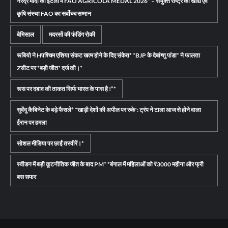
नरेंद्र मोदी को इटली में FAO AGRICOLA MEDAL 2026* – संयुक्त राष्ट्र की खाद्य एवं
कृषि संस्था FAO का सर्वोच्च सम्मान
बेमिसाल
मदरसों की फंडिंग रोकी
रूबियो ने Hपश्चिम एशिया संकट खत्म होने के दिए संकेत* *BJP के देबांग्शु पांडा* ने फालता
Zसीट पर *बड़ी जीत* दर्ज की।*
रूस पर दबाव की ताकत सिर्फ भारत के पास है !”*
सुवेंदु कैबिनेट के बड़े फैसले* *खाड़ी देशों की अपील पर रुके': ट्रंप ने टाला आज से होने वाला
ईरान पर हमला
सोशल मीडिया पर छाईं तस्वीरें।*
स्वीडन में बड़ी कूटनीतिक जीत के बाद PM* *बंगाल में महिलाओं को ₹3000 महीना और फ्री
बस सफर