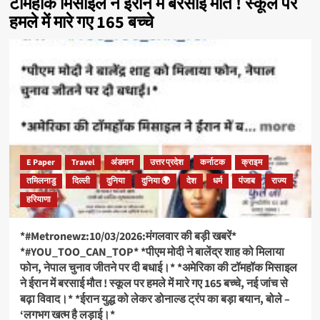
टॉमहॉक मिसाइल ने ईरान में बरसाई मौत ! स्कूल पर
हमले में मारे गए 165 बच्चे
E Paper
Travel
अंडमान
उत्तर प्रदेश
कर्नाटक
क्राइम
तमिलनाडु
दिल्ली
दुनिया
दुनिया 🌍
देश
धर्म
पंजाब
राज्य
हरियाणा
*#Metronewz:10/03/2026:मंगलवार की बड़ी खबरें*
*#YOU_TOO_CAN_TOP* *पीएम मोदी ने बालेंद्र शाह को मिलाया
फोन, नेपाल चुनाव जीतने पर दी बधाई‌।* *अमेरिका की टॉमहॉक मिसाइल
ने ईरान में बरसाई मौत ! स्कूल पर हमले में मारे गए 165 बच्चे, नई जांच से
बढ़ा विवाद।* *ईरान युद्ध को लेकर डोनाल्ड ट्रंप का बड़ा बयान, बोले –
‘लगभग खत्म है लड़ाई।*