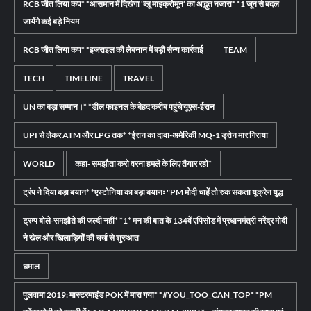
RCB जीत लिया कप* *आसमान में दिखेगा ‘ब्लू माइक्रोमून’ का अद्भुत नजारा* *1 जून से बदल
जायेंगे कई बड़े नियम
RCB जीत लिया कप* *इजराइल की लेबनान में बड़ी सैन्य कार्रवाई
TEAM
TECH
TIMELINE
TRAVEL
UN का बड़ा सम्मान।* *डील फाइनल के बेहद करीब पहुंचे यूएस-ईरान
UPI से लेकर ATM और LPG तक* *ईरान का दावा-अमेरिकी MQ-1 ड्रोन मार गिराया
WORLD
कहा- समझौता करो वरना हमले के लिए तैयार रहो*
ट्रंप ने दिया बड़ा बयान* *एस्टोनिया का बड़ा बयानः "PM मोदी चाहें तो रुक सकता यूक्रेन युद्ध
ट्रम्प बोले-समझौते की जल्दी नहीं* *1* मन की बात के 134वें एपिसोड में प्रधानमंत्री नरेंद्र मोदी
ने खेल और खिलाड़ियों की चर्चा से शुरुआत
धमाल
पुलवामा 2019: मास्टरमाइंड POK में मारा गया* *#YOU_TOO_CAN_TOP* *PM