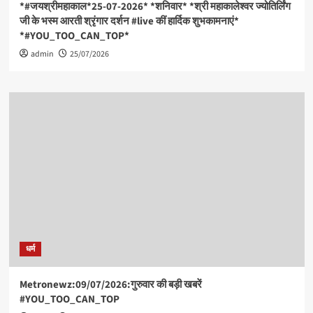
नई
*#जयश्रीमहाकाल*25-07-2026* *शनिवार* *श्री महाकालेश्वर ज्योतिर्लिंग
जांच
जी के भस्म आरती श्रृंगार दर्शन #live कीं हार्दिक शुभकामनाएं*
से
*#YOU_TOO_CAN_TOP*
बढ़ा
admin
25/07/2026
विवाद।
*
*ईरान
युद्ध
को
लेकर
डोनाल्ड
ट्रंप
का
बड़ा
बयान,
बोले
–
‘लगभग
खत्म
धर्म
है
लड़ाई।
*
Metronewz:09/07/2026:गुरुवार की बड़ी खबरें
#YOU_TOO_CAN_TOP