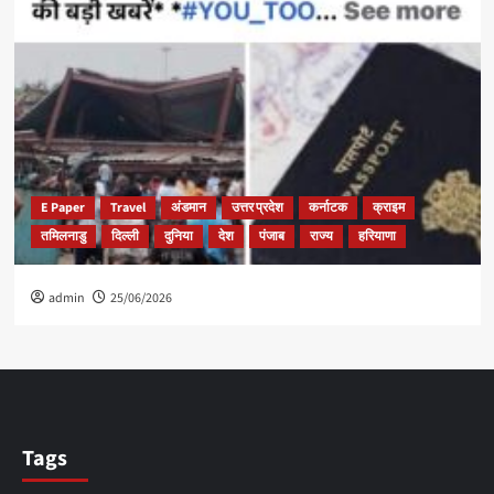
E Paper
Travel
अंडमान
उत्तर प्रदेश
कर्नाटक
क्राइम
तमिलनाडु
दिल्ली
दुनिया
देश
पंजाब
राज्य
हरियाणा
admin
25/06/2026
Tags