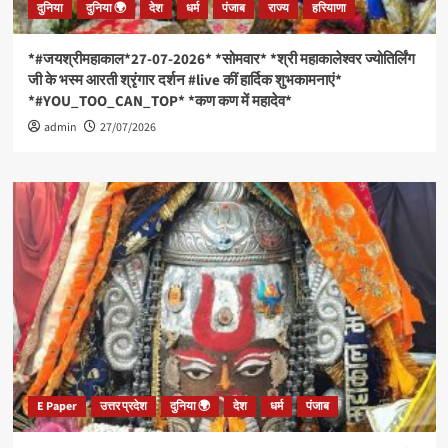
दुनिया
दुनिया 🌍
देश
धर्म
पंजाब
राज्य
हरियाणा
जीतने
पर
दी
*#जयश्रीमहाकाल*27-07-2026* *सोमवार* *श्री महाकालेश्वर ज्योतिर्लिंग
बधाई‌।
जी के भस्म आरती श्रृंगार दर्शन #live कीं हार्दिक शुभकामनाएं*
*
*#YOU_TOO_CAN_TOP* *कण कण में महादेव*
*अमेरिका
admin
की
27/07/2026
टॉमहॉक
मिसाइल
ने
ईरान
में
बरसाई
मौत
!
स्कूल
पर
हमले
में
मारे
गए
E Paper
उत्तर प्रदेश
दुनिया 🌍
देश
धर्म
पंजाब
165
बच्चे,