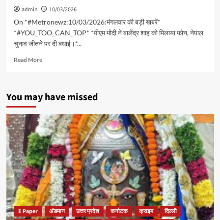
admin
10/03/2026
On *#Metronewz:10/03/2026:मंगलवार की बड़ी खबरें*
*#YOU_TOO_CAN_TOP* *पीएम मोदी ने बालेंद्र शाह को मिलाया फोन, नेपाल
चुनाव जीतने पर दी बधाई‌।*...
Read
Read More
more
about
*#Metronewz:10/03/2026:मंगलवार
You may have missed
की
बड़ी
खबरें*
*#YOU_TOO_CAN_TOP*
*पीएम
मोदी
ने
बालेंद्र
शाह
को
मिलाया
फोन,
नेपाल
E Paper
अंडमान
उत्तर प्रदेश
कर्नाटक
क्राइम
दिल्ली
चुनाव