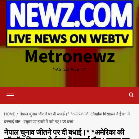
Metronewz
*FASTEST WEB TV*
Primary
Menu
HOME
नेपाल चुनाव जीतने पर दी बधाई‌।* *अमेरिका की टॉमहॉक मिसाइल ने ईरान में
बरसाई मौत ! स्कूल पर हमले में मारे गए 165 बच्चे
नेपाल चुनाव जीतने पर दी बधाई‌।* *अमेरिका की