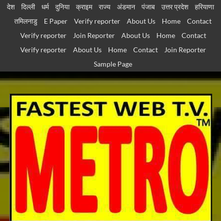
Skip
देश
दिल्ली
धर्म
दुनिया
क्राइम
राज्य
अंडमान
पंजाब
उत्तर प्रदेश
हरियाणा
to
तमिलनाडु
E Paper
Verify reporter
About Us
Home
Contact
content
Verify reporter
Join Reporter
About Us
Home
Contact
Verify reporter
About Us
Home
Contact
Join Reporter
Sample Page