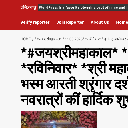
तमिलनाडु
WordPress is a favorite blogging tool of mine and I
Verify reporter
Join Reporter
About Us
Home
HOME
*#जयश्रीमहाकाल* *22-03-2026* *रविनिवार* *श्री महाकालेश्वर ज्योतिर
*#जयश्रीमहाकाल* 
*रविनिवार* *श्री महाका
भस्म आरती श्रृंगार दर्
नवरात्रों कीं हार्दिक 