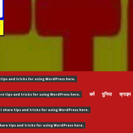
 tips and tricks for using WordPress here.
धर्म
दुनिया
क्राइम
are tips and tricks for using WordPress here.
 I share tips and tricks for using WordPress here.
share tips and tricks for using WordPress here.