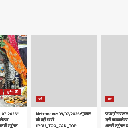
श
दुनिया 🌍
धर्म
धर्म
5-07-2026*
Metronewz:09/07/2026:गुरुवार
जयश्रीमहाका
लेश्वर
की बड़ी खबरें
श्री महाकालेश्वर
आरती श्रृंगार
#YOU_TOO_CAN_TOP
आरती श्रृंगार द