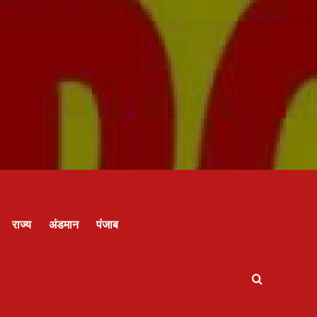
राज्य
अंडमान
पंजाब