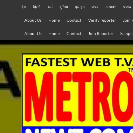
Skip
देश
दिल्ली
धर्म
दुनिया
क्राइम
राज्य
अंडमान
पंजाब
to
content
About Us
Home
Contact
Verify reporter
Join 
About Us
Home
Contact
Join Reporter
Sample