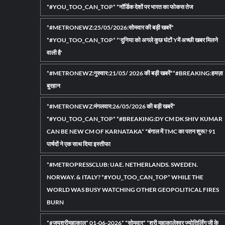
*#YOU_TOO_CAN_TOP* *नॉर्डिक देशों पर भारत का फोकस तेज
*#METRONEWZ:25/05/2026:सोमवार की बड़ी खबरें*
*#YOU_TOO_CAN_TOP* *'दुनिया को अगले कुछ घंटों Yमें अच्छी खबर मिलने
वाली है'
*#METRONEWZ:गुरुवार:21/05/ 2026 की बड़ी खबरें**#BREAKING:हमज़ा
बुरहान
*#METRONEWZ:मंगलवार:26/05/2026 की बड़ी खबरें*
*#YOU_TOO_CAN_TOP* *#BREAKING:DY CM DK SHIV KUMAR
CAN BE NEW CM OF KARNATAKA* *बंगाल में TMC का पतन शुरू? 91
पार्षदों ने एक साथ दिया इस्तीफा
*#METROPRESSCLUB: UAE. NETHERLANDS. SWEDEN.
NORWAY. & ITALY? *#YOU_TOO_CAN_TOP* WHILE THE
WORLD WAS BUSY WATCHING OTHER GEOPOLITICAL FIRES
BURN
*#जयश्रीमहाकाल* 01-06-2026* *सोमवार* *श्री महाकालेश्वर ज्योतिर्लिंग जी के