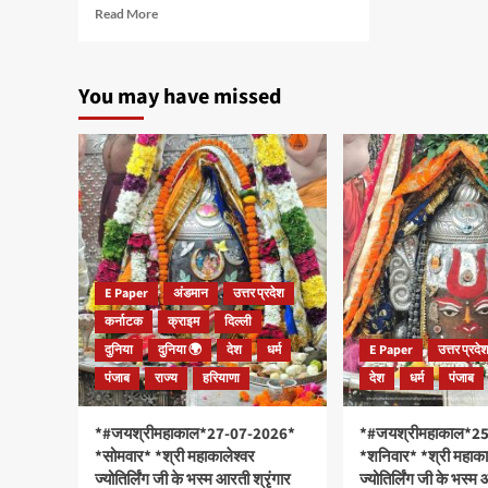
Read
Read More
more
about
*#जयश्रीमहाकाल*
You may have missed
*22-
03-
2026*
*रविनिवार*
*श्री
महाकालेश्वर
ज्योतिर्लिंग
जी
के
भस्म
E Paper
अंडमान
उत्तर प्रदेश
आरती
कर्नाटक
श्रृंगार
क्राइम
दिल्ली
दर्शन
दुनिया
दुनिया 🌍
देश
धर्म
E Paper
उत्तर प्रदे
#live
पंजाब
राज्य
हरियाणा
देश
धर्म
पंजाब
एवं
शुभ
चैत्र
*#जयश्रीमहाकाल*27-07-2026*
*#जयश्रीमहाकाल*2
नवरात्रों
*सोमवार* *श्री महाकालेश्वर
*शनिवार* *श्री महाका
कीं
ज्योतिर्लिंग जी के भस्म आरती श्रृंगार
ज्योतिर्लिंग जी के भस्म 
हार्दिक