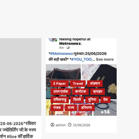
E Paper
Travel
अंडमान
उत्तर प्रदेश
कर्नाटक
क्राइम
तमिलनाडु
दिल्ली
दुनिया
देश
पंजाब
राज्य
हरियाणा
ल28-06-2026*रविवार
admin
25/06/2026
 ज्योतिर्लिंग जी के भस्म
र्शन #live कीं हार्दिक