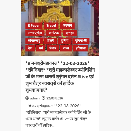
E Paper
Travel
अंडमान
उत्तर प्रदेश
कर्नाटक
क्राइम
तमिलनाडु
दिल्ली
दुनिया
दुनिया 🌍
देश
धर्म
पंजाब
राज्य
हरियाणा
*#जयश्रीमहाकाल* *22-03-2026*
*रविनिवार* *श्री महाकालेश्वर ज्योतिर्लिंग
जी के भस्म आरती श्रृंगार दर्शन #live एवं
शुभ चैत्र नवरात्रों कीं हार्दिक
शुभकामनाएं*
admin
22/03/2026
*#जयश्रीमहाकाल* *22-03-2026*
*रविनिवार* *श्री महाकालेश्वर ज्योतिर्लिंग जी के
भस्म आरती श्रृंगार दर्शन #live एवं शुभ चैत्र
नवरात्रों कीं हार्दिक...