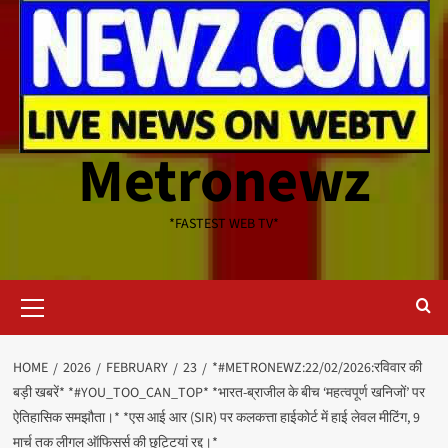
Metronewz
*FASTEST WEB TV*
Primary
Menu
HOME
2026
FEBRUARY
23
*#METRONEWZ:22/02/2026:रविवार की
बड़ी खबरें* *#YOU_TOO_CAN_TOP* *भारत-ब्राजील के बीच ‘महत्वपूर्ण खनिजों’ पर
ऐतिहासिक समझौता।* *एस आई आर (SIR) पर कलकत्ता हाईकोर्ट में हाई लेवल मीटिंग, 9
मार्च तक लीगल ऑफिसर्स की छुट्टियां रद्द।*