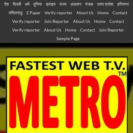
Skip
देश
दिल्ली
धर्म
दुनिया
क्राइम
राज्य
अंडमान
पंजाब
उत्तर प्रदेश
हरियाणा
to
तमिलनाडु
E Paper
Verify reporter
About Us
Home
Contact
content
Verify reporter
Join Reporter
About Us
Home
Contact
Verify reporter
About Us
Home
Contact
Join Reporter
Sample Page