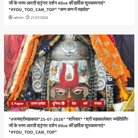
जी के भस्म आरती श्रृंगार दर्शन #live कीं हार्दिक शुभकामनाएं*
*#YOU_TOO_CAN_TOP* *कण कण में महादेव*
admin
27/07/2026
E Paper
उत्तर प्रदेश
दुनिया 🌍
देश
धर्म
पंजाब
*#जयश्रीमहाकाल*25-07-2026* *शनिवार* *श्री महाकालेश्वर ज्योतिर्लिंग
जी के भस्म आरती श्रृंगार दर्शन #live कीं हार्दिक शुभकामनाएं*
*#YOU_TOO_CAN_TOP*