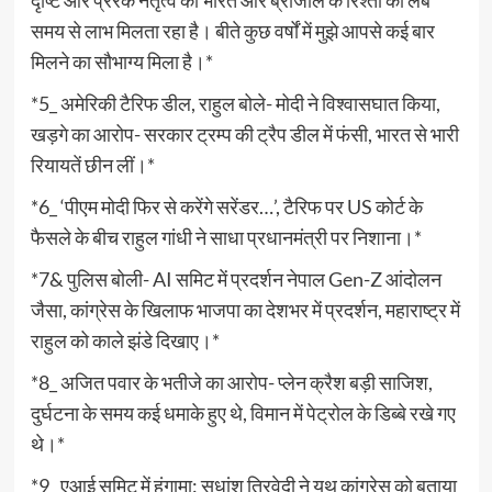
दृष्टि और प्रेरक नेतृत्व का भारत और ब्राजील के रिश्तों को लंबे
समय से लाभ मिलता रहा है। बीते कुछ वर्षों में मुझे आपसे कई बार
मिलने का सौभाग्य मिला है।*
*5_ अमेरिकी टैरिफ डील, राहुल बोले- मोदी ने विश्वासघात किया,
खड़गे का आरोप- सरकार ट्रम्प की ट्रैप डील में फंसी, भारत से भारी
रियायतें छीन लीं।*
*6_ ‘पीएम मोदी फिर से करेंगे सरेंडर…’, टैरिफ पर US कोर्ट के
फैसले के बीच राहुल गांधी ने साधा प्रधानमंत्री पर निशाना।*
*7& पुलिस बोली- AI समिट में प्रदर्शन नेपाल Gen-Z आंदोलन
जैसा, कांग्रेस के खिलाफ भाजपा का देशभर में प्रदर्शन, महाराष्ट्र में
राहुल को काले झंडे दिखाए।*
*8_ अजित पवार के भतीजे का आरोप- प्लेन क्रैश बड़ी साजिश,
दुर्घटना के समय कई धमाके हुए थे, विमान में पेट्रोल के डिब्बे रखे गए
थे।*
*9_ एआई समिट में हंगामा: सुधांशु त्रिवेदी ने यूथ कांग्रेस को बताया