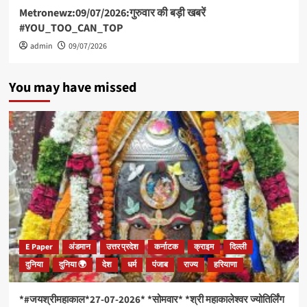
Metronewz:09/07/2026:गुरुवार की बड़ी खबरें
#YOU_TOO_CAN_TOP
admin
09/07/2026
You may have missed
E Paper
अंडमान
उत्तर प्रदेश
कर्नाटक
क्राइम
दिल्ली
दुनिया
दुनिया 🌍
देश
धर्म
पंजाब
राज्य
हरियाणा
*#जयश्रीमहाकाल*27-07-2026* *सोमवार* *श्री महाकालेश्वर ज्योतिर्लिंग