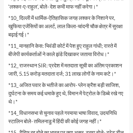
‘लश्कर-ए-राहुल’, बोले- देश कभी माफ नहीं करेगा।*
*10_ दिल्ली में धार्मिक-ऐतिहासिक जगह लश्कर के निशाने पर,
खुफिया एजेंसियों का अलर्ट, लाल किला-चांदनी चौक क्षेत्र में सुरक्षा
बढ़ाई गई।*
*11_ मानहानि केस: भिवंडी कोर्ट में पेश हुए राहुल गांधी; रास्ते में
बीजेपी कार्यकर्ताओं ने काले झंडे दिखाकर जताया विरोध।*
*12_ राजस्थान SIR: प्रदेश में मतदाता सूची का अंतिम प्रकाशन
जारी, 5.15 करोड़ मतदाता दर्ज; 31 लाख लोगों के नाम कटे।*
*13_ अजित पवार के भतीजे का आरोप- प्लेन क्रैश बड़ी साजिश,
दुर्घटना के समय कई धमाके हुए थे, विमान में पेट्रोल के डिब्बे रखे गए
थे।*
*14_ विधानसभा से चुनाव पहले गरमाया भाषा विवाद, उदयनिधि
स्टालिन बोले- तमिलनाडु में हिंदी की कोई जगह नहीं।*
*15_ टैरिफ रद्द होने का भारत पर क्या असर, ट्रम्प बोले- ट्रेड डील