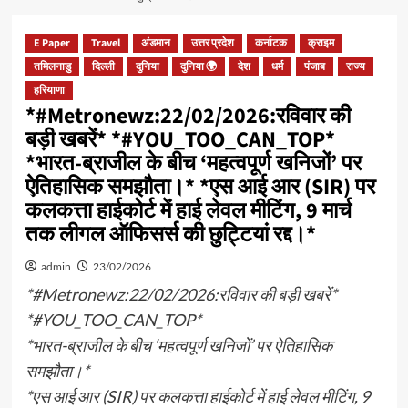
E Paper
Travel
अंडमान
उत्तर प्रदेश
कर्नाटक
क्राइम
तमिलनाडु
दिल्ली
दुनिया
दुनिया 🌍
देश
धर्म
पंजाब
राज्य
हरियाणा
*#Metronewz:22/02/2026:रविवार की
बड़ी खबरें* *#YOU_TOO_CAN_TOP*
*भारत-ब्राजील के बीच ‘महत्वपूर्ण खनिजों’ पर
ऐतिहासिक समझौता।* *एस आई आर (SIR) पर
कलकत्ता हाईकोर्ट में हाई लेवल मीटिंग, 9 मार्च
तक लीगल ऑफिसर्स की छुट्टियां रद्द।*
admin
23/02/2026
*#Metronewz:22/02/2026:रविवार की बड़ी खबरें*
*#YOU_TOO_CAN_TOP*
*भारत-ब्राजील के बीच ‘महत्वपूर्ण खनिजों’ पर ऐतिहासिक
समझौता।*
*एस आई आर (SIR) पर कलकत्ता हाईकोर्ट में हाई लेवल मीटिंग, 9