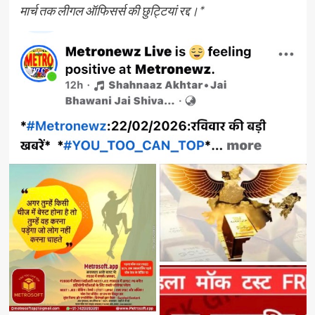
मार्च तक लीगल ऑफिसर्स की छुट्टियां रद्द।*