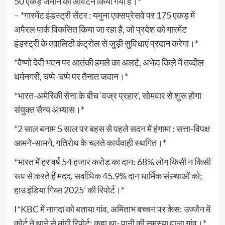
50 एकड़ जमीन का आवंटन किया गया है।*
– *गारमेंट इंडस्ट्री सेंटर : यमुना एक्सप्रेसवे पर 175 एकड़ में
अपैरल पार्क विकसित किया जा रहा है, जो प्रदेश को गारमेंट
इंडस्ट्री के क्वालिटी कंट्रोल से जुड़ी सुविधाएं प्रदान करेगा।*
*वैष्णो देवी भवन पर आतंकी हमले का अलर्ट, अभेद्य किले में तब्दील
धर्मनगरी, चप्पे-चप्पे पर तैनात जवान।*
*भारत-अमेरिकी सेना के बीच ‘वज्र प्रहार’, सोमवार से शुरू होगा
संयुक्त सैन्य अभ्यास।*
*2 साल बनाम 5 साल पर बहस से पहले सदन में हंगामा : सत्ता-विपक्ष
आमने-सामने, गतिरोध के चलते कार्यवाही स्थगित।*
*भारत में हर वर्ष 54 हजार करोड़ का दान: 68% लोग किसी न किसी
रूप से करते हैं मदद, सर्वाधिक 45.9% दान धार्मिक संस्थाओं को;
हाउ इंडिया गिव्स 2025’ की रिपोर्ट।*
I*KBC में नागदा को बताया गांव, अमिताभ बच्चन पर केस: उज्जैन में
कोर्ट ने थाने से मांगी रिपोर्ट; कहा था- पानी की समस्या वाला गांव।*