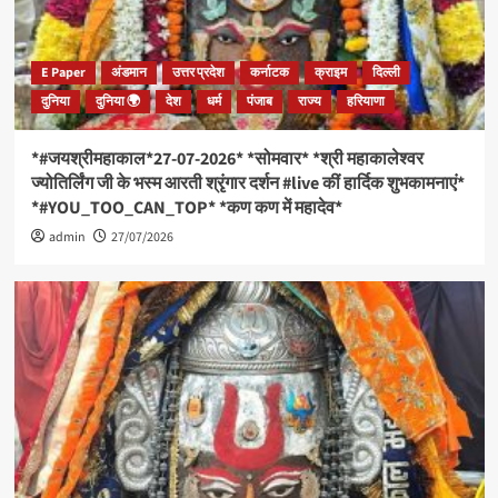
E Paper
अंडमान
उत्तर प्रदेश
कर्नाटक
क्राइम
दिल्ली
दुनिया
दुनिया 🌍
देश
धर्म
पंजाब
राज्य
हरियाणा
*#जयश्रीमहाकाल*27-07-2026* *सोमवार* *श्री महाकालेश्वर
ज्योतिर्लिंग जी के भस्म आरती श्रृंगार दर्शन #live कीं हार्दिक शुभकामनाएं*
*#YOU_TOO_CAN_TOP* *कण कण में महादेव*
admin
27/07/2026