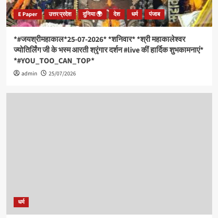
E Paper
उत्तर प्रदेश
दुनिया 🌍
देश
धर्म
पंजाब
*#जयश्रीमहाकाल*25-07-2026* *शनिवार* *श्री महाकालेश्वर
ज्योतिर्लिंग जी के भस्म आरती श्रृंगार दर्शन #live कीं हार्दिक शुभकामनाएं*
*#YOU_TOO_CAN_TOP*
admin
25/07/2026
धर्म