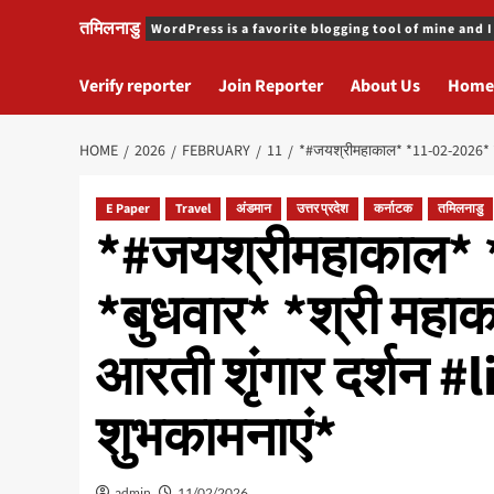
तमिलनाडु
WordPress is a favorite blogging tool of mine and I
Verify reporter
Join Reporter
About Us
Home
HOME
2026
FEBRUARY
11
*#जयश्रीमहाकाल* *11-02-2026* *बुधव
E Paper
Travel
अंडमान
उत्तर प्रदेश
कर्नाटक
तमिलनाडु
*#जयश्रीमहाकाल*
*बुधवार* *श्री महाकाल
आरती शृंगार दर्शन #l
शुभकामनाएं*
admin
11/02/2026