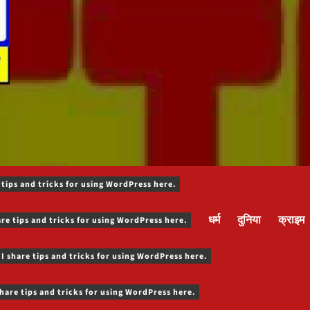
 tips and tricks for using WordPress here.
धर्म
दुनिया
क्राइम
are tips and tricks for using WordPress here.
 I share tips and tricks for using WordPress here.
share tips and tricks for using WordPress here.