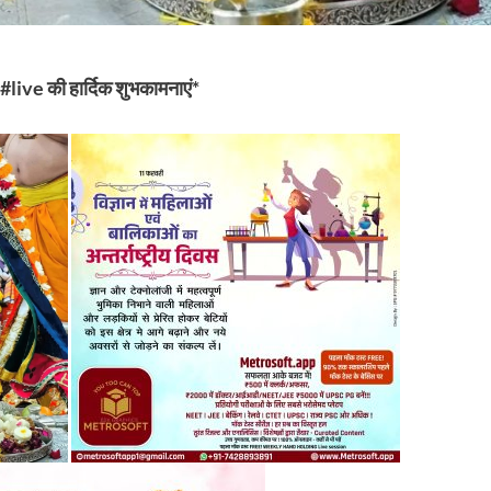
न #live की हार्दिक शुभकामनाएं*