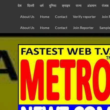
Skip
देश
दिल्ली
धर्म
दुनिया
क्राइम
राज्य
अंडमान
पंजाब
to
content
About Us
Home
Contact
Verify reporter
Join 
About Us
Home
Contact
Join Reporter
Sample