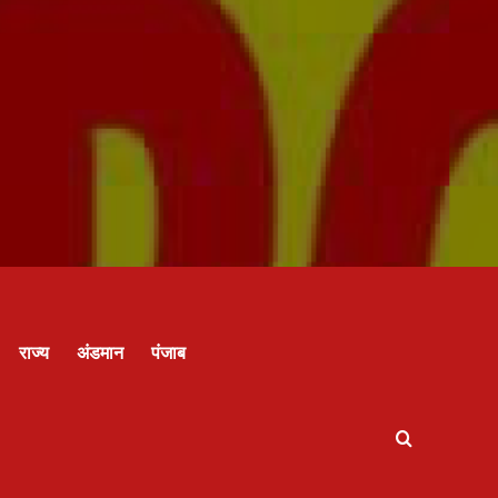
राज्य
अंडमान
पंजाब