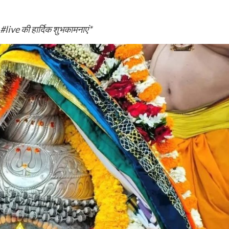
न #live की हार्दिक शुभकामनाएं*