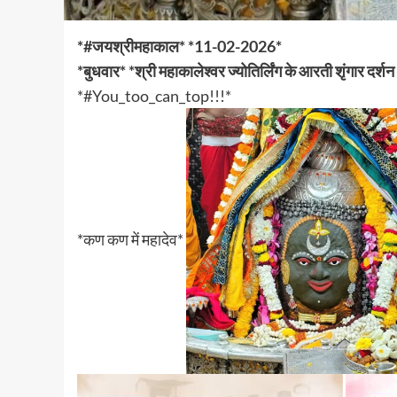
*#जयश्रीमहाकाल* *11-02-2026*
*बुधवार* *श्री महाकालेश्वर ज्योतिर्लिंग के आरती शृंगार दर्श
*#You_too_can_top!!!*
*कण कण में महादेव*